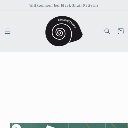
Direkt
Willkommen bei Black Snail Patterns
zum
Inhalt
Warenko
duktinformationen
ingen