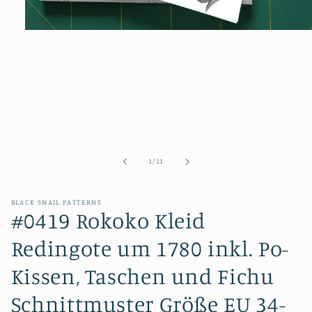
Medien
1
in
Modal
öffnen
von
1
/
11
BLACK SNAIL PATTERNS
#0419 Rokoko Kleid
Redingote um 1780 inkl. Po-
Kissen, Taschen und Fichu
Schnittmuster Größe EU 34-