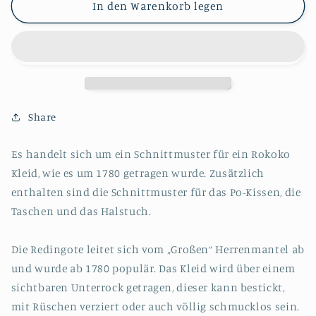
für
für
In den Warenkorb legen
#0419
#0419
Rokoko
Rokoko
Kleid
Kleid
Redingote
Redingote
um
um
1780
1780
inkl.
inkl.
Share
Po-
Po-
Kissen,
Kissen,
Es handelt sich um ein Schnittmuster für ein Rokoko
Taschen
Taschen
Kleid, wie es um 1780 getragen wurde. Zusätzlich
und
und
Fichu
Fichu
enthalten sind die Schnittmuster für das Po-Kissen, die
Schnittmuster
Schnittmuster
Taschen und das Halstuch.
Größe
Größe
EU
EU
Die Redingote leitet sich vom „Großen“ Herrenmantel ab
34-
34-
und wurde ab 1780 populär. Das Kleid wird über einem
56
56
Papierschnittmuster
Papierschnittmuster
sichtbaren Unterrock getragen, dieser kann bestickt,
mit Rüschen verziert oder auch völlig schmucklos sein.