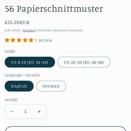
56 Papierschnittmuster
Normaler
€25,00EUR
Preis
inkl. MwSt.
Versand
wird beim Checkout berechnet
1 review
Größe
US 8-18 (EU 34-44)
US 20-30 (EU 46-56)
Language - Sprache
English
German
Anzahl
Verringere
Erhöhe
die
die
Menge
Menge