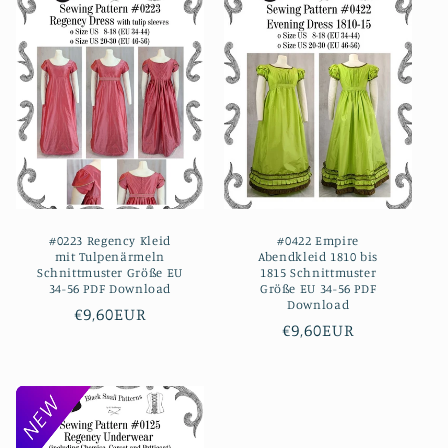
#0223 Regency Kleid
#0422 Empire
mit Tulpenärmeln
Abendkleid 1810 bis
Schnittmuster Größe EU
1815 Schnittmuster
34-56 PDF Download
Größe EU 34-56 PDF
Download
Normaler
€9,60EUR
Normaler
€9,60EUR
Preis
Preis