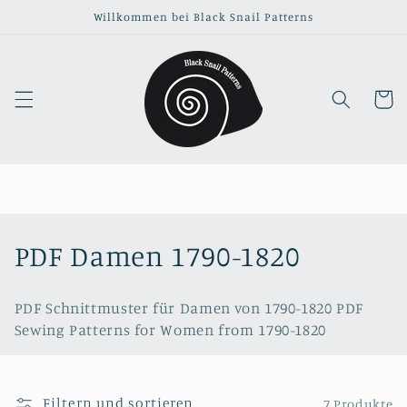
Direkt
Willkommen bei Black Snail Patterns
zum
Inhalt
Warenko
K
PDF Damen 1790-1820
a
PDF Schnittmuster für Damen von 1790-1820 PDF
t
Sewing Patterns for Women from 1790-1820
e
g
Filtern und sortieren
7 Produkte