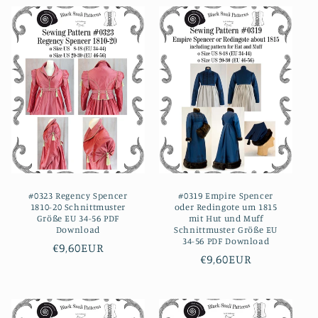
#0323 Regency Spencer
#0319 Empire Spencer
1810-20 Schnittmuster
oder Redingote um 1815
Größe EU 34-56 PDF
mit Hut und Muff
Download
Schnittmuster Größe EU
34-56 PDF Download
Normaler
€9,60EUR
Normaler
€9,60EUR
Preis
Preis