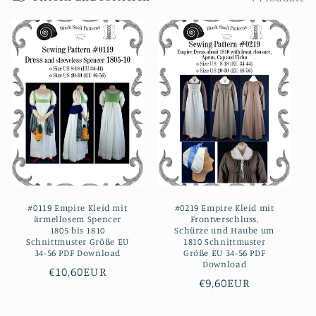
o
r
i
e
:
#0119 Empire Kleid mit
#0219 Empire Kleid mit
ärmellosem Spencer
Frontverschluss,
1805 bis 1810
Schürze und Haube um
Schnittmuster Größe EU
1810 Schnittmuster
34-56 PDF Download
Größe EU 34-56 PDF
Download
Normaler
€10,60EUR
Normaler
€9,60EUR
Preis
Preis