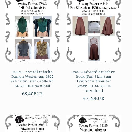
#0220 Edwardianische
#0414 Edwardianischer
Damen Westen um 1890
Rock (Fan-Skirt) um
Schnittmuster Größe EU
1890 Schnittmuster
34-56 PDF Download
Größe EU 34-56 PDF
Download
Normaler
€8,40EUR
Normaler
€7,20EUR
Preis
Preis