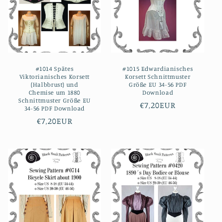
#1014 Spätes
#1015 Edwardianisches
Viktorianisches Korsett
Korsett Schnittmuster
(Halbbrust) und
Größe EU 34-56 PDF
Chemise um 1880
Download
Schnittmuster Größe EU
Normaler
€7,20EUR
34-56 PDF Download
Preis
Normaler
€7,20EUR
Preis