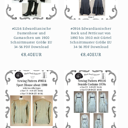
#0216 Edwardianische
#0916 Edwardianischer
Damenhose und
Rock und Petticoat von
Gamaschen um 1900
1890 bis 1910 mit Gürtel
Schnittmuster Größe EU
Schnittmuster Größe EU
34-56 PDF Download
34-56 PDF Download
Normaler
€8,40EUR
Normaler
€8,40EUR
Preis
Preis