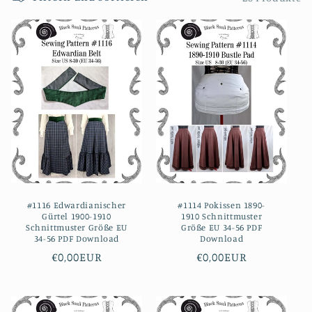
o
r
i
e
:
#1116 Edwardianischer
#1114 Pokissen 1890-
Gürtel 1900-1910
1910 Schnittmuster
Schnittmuster Größe EU
Größe EU 34-56 PDF
34-56 PDF Download
Download
Normaler
€0,00EUR
Normaler
€0,00EUR
Preis
Preis