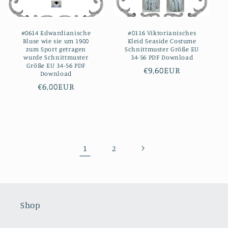
#0614 Edwardianische
#0116 Viktorianisches
Bluse wie sie um 1900
Kleid Seaside Costume
zum Sport getragen
Schnittmuster Größe EU
wurde Schnittmuster
34-56 PDF Download
Größe EU 34-56 PDF
Normaler
€9,60EUR
Download
Preis
Normaler
€6,00EUR
Preis
1
2
Shop