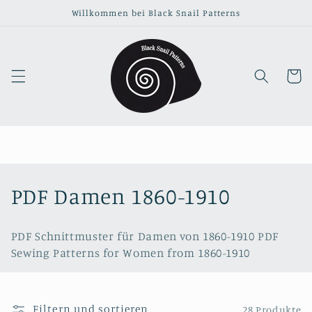
Direkt
Willkommen bei Black Snail Patterns
zum
Inhalt
Warenko
K
PDF Damen 1860-1910
a
PDF Schnittmuster für Damen von
1
860-1910 PDF
t
Sewing Patterns for Women from
1860-1910
e
g
Filtern und sortieren
28 Produkte