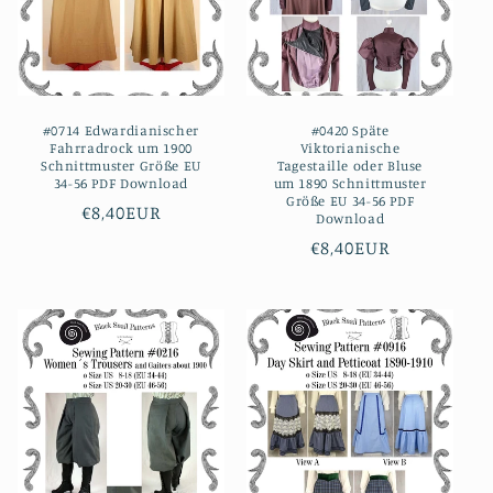
#0714 Edwardianischer
#0420 Späte
Fahrradrock um 1900
Viktorianische
Schnittmuster Größe EU
Tagestaille oder Bluse
34-56 PDF Download
um 1890 Schnittmuster
Größe EU 34-56 PDF
Normaler
€8,40EUR
Download
Preis
Normaler
€8,40EUR
Preis