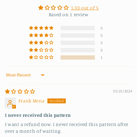
1.00 out of 5
Based on 1 review
0
0
0
0
1
Sort by
01/21/2024
Frank Mena
I never received this pattern
I want a refund now. I never received this pattern after
over a month of waiting.