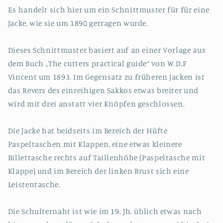
Größe
Größe
Es handelt sich hier um ein Schnittmuster für für eine
EU
EU
Jacke, wie sie um 1890 getragen wurde.
44-
44-
66
66
Papierschnittmuster
Papierschnittmuster
Dieses Schnittmuster basiert auf an einer Vorlage aus
dem Buch „The cutters practical guide“ von W.D.F
Vincent um 1893. Im Gegensatz zu früheren Jacken ist
das Revers des einreihigen Sakkos etwas breiter und
wird mit drei anstatt vier Knöpfen geschlossen.
Die Jacke hat beidseits im Bereich der Hüfte
Paspeltaschen mit Klappen, eine etwas kleinere
Billettasche rechts auf Taillenhöhe (Paspeltasche mit
Klappe) und im Bereich der linken Brust sich eine
Leistentasche.
Die Schulternaht ist wie im 19. Jh. üblich etwas nach