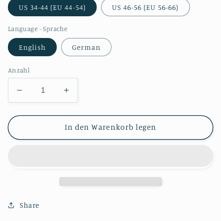
US 34-44 (EU 44-54)
US 46-56 (EU 56-66)
Language - Sprache
English
German
Anzahl
Verringere
Erhöhe
die
die
Menge
Menge
für
für
In den Warenkorb legen
#0616
#0616
Edwardianische
Edwardianische
Jacke
Jacke
oder
oder
Sakko
Sakko
um
um
1890
1890
Share
Schnittmuster
Schnittmuster