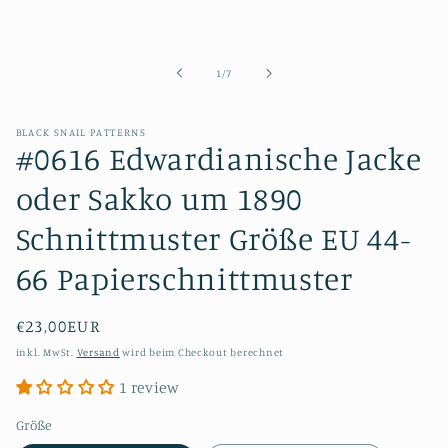
1
in
Modal
öffnen
von
1
/
7
BLACK SNAIL PATTERNS
#0616 Edwardianische Jacke
oder Sakko um 1890
Schnittmuster Größe EU 44-
66 Papierschnittmuster
Normaler
€23,00EUR
Preis
inkl. MwSt.
Versand
wird beim Checkout berechnet
1 review
Größe