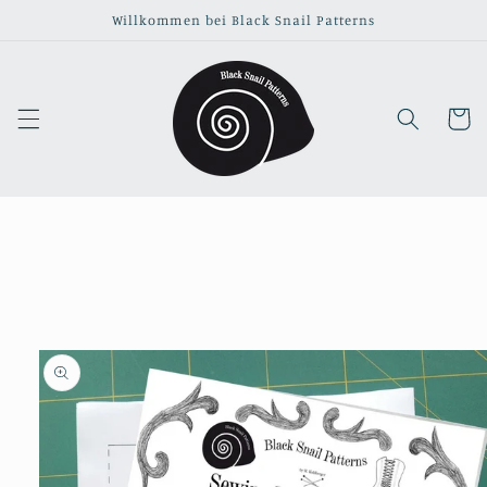
Direkt
Willkommen bei Black Snail Patterns
zum
Inhalt
Warenko
duktinformationen
ingen