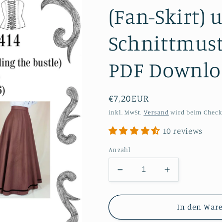
(Fan-Skirt)
Schnittmust
PDF Downlo
Normaler
€7,20EUR
Preis
inkl. MwSt.
Versand
wird beim Check
10 reviews
Anzahl
Verringere
Erhöhe
die
die
Menge
Menge
für
für
In den War
#0414
#0414