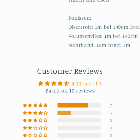
Pokissen:
Oberstoff: 1m bei 140cm Brei
Volumenvlies: 1m bei 140cm 
Nahtband, 1cm breit: 1m
Customer Reviews
4.70 out of 5
Based on 10 reviews
7
3
0
0
0