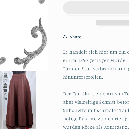
Edwardianischer
Edwardianis
Rock
Rock
(Fan-
(Fan-
Skirt)
Skirt)
um
um
1890
1890
Share
Schnittmuster
Schnittmuste
Größe
Größe
Es handelt sich hier um ein 
EU
EU
er um 1890 getragen wurde.
34-
34-
56
56
Für den Stoffverbrauch und 
PDF
PDF
hinunterscrollen.
Download
Download
Der Fan-Skirt, eine Art von T
aber vielseitige Schnitt be
Silhouette mit schmaler Tai
nötige Balance zu den riesi
wurden Röcke als Kontrast zu