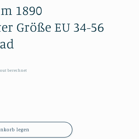
 um 1890
er Größe EU 34-56
ad
out berechnet
enkorb legen