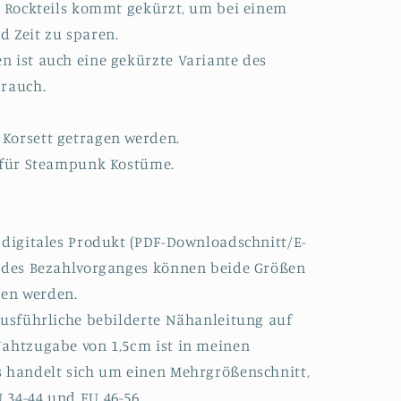
en Rockteils kommt gekürzt, um bei einem
d Zeit zu sparen.
n ist auch eine gekürzte Variante des
brauch.
Korsett getragen werden.
h für Steampunk Kostüme.
 digitales Produkt (PDF-Downloadschnitt/E-
s des Bezahlvorganges können beide Größen
en werden.
ausführliche bebilderte Nähanleitung auf
Nahtzugabe von 1,5cm ist in meinen
s handelt sich um einen Mehrgrößenschnitt,
 34-44 und EU 46-56.