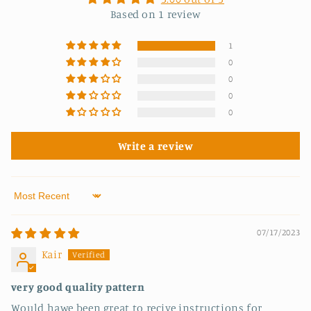
Based on 1 review
1
0
0
0
0
Write a review
Sort by
07/17/2023
Kair
very good quality pattern
Would hawe been great to recive instructions for