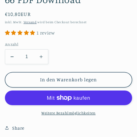
Normaler
€10,80EUR
Preis
inkl. MwSt.
Versand
wird beim Checkout berechnet
1 review
Anzahl
Verringere
Erhöhe
die
die
Menge
Menge
für
für
In den Warenkorb legen
#0123
#0123
Langer
Langer
Herrenrock
Herrenrock
Mittelfranken
Mittelfranken
um
um
Weitere Bezahlmöglichkeiten
1850
1850
Schnittmuster
Schnittmuster
Share
Größe
Größe