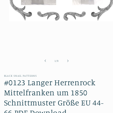
Medien
1
in
Modal
öffnen
von
1
/
9
BLACK SNAIL PATTERNS
#0123 Langer Herrenrock
Mittelfranken um 1850
Schnittmuster Größe EU 44-
66 PDF Download